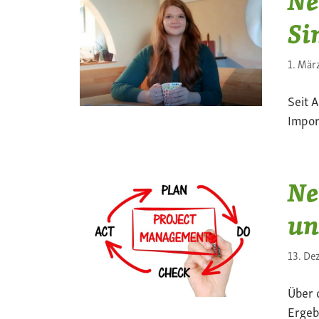
Ne
Si
1. Mär
Seit 
Impor
Ne
un
13. De
Über 
Ergeb