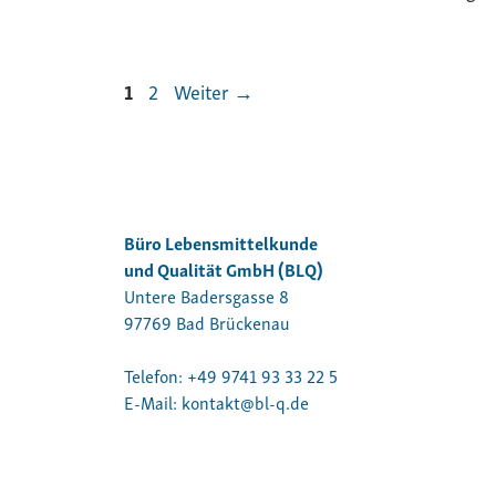
Seite
Seite
1
2
Weiter
→
Büro Lebensmittelkunde
und Qualität GmbH (BLQ)
Untere Badersgasse 8
97769 Bad Brückenau
Telefon:
+49 9741 93 33 22 5
E-Mail:
kontakt@bl-q.de