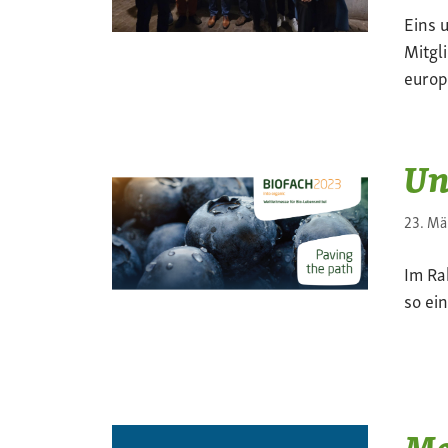
Eins 
Mitgl
europ
Un
23. Mä
Im Ra
so ei
Me