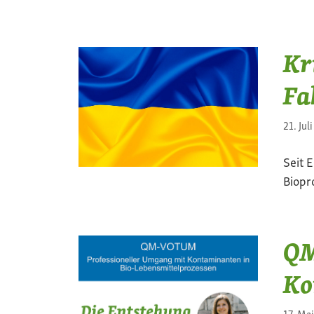
Kr
Fa
21. Jul
Seit 
Biopr
QM
Ko
17. Ma