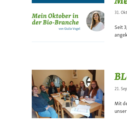
31. Ok
Seit 
angek
BL
21. Se
Mit d
unser