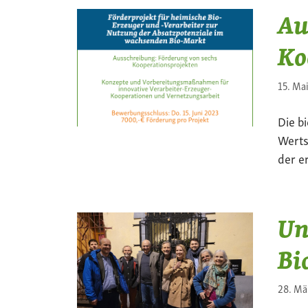
Au
Ko
15. Ma
Die b
Werts
der e
Un
Bi
28. Mä