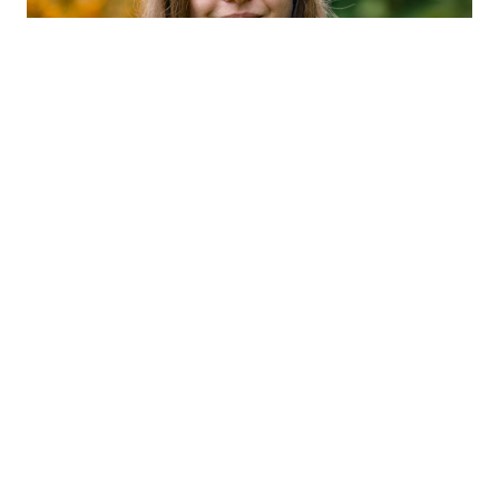
Giulia Vogel
Kommunikationshäuptling
Das Erkunden von neuen Situationen und dem
lebenswerten Leben begleitet mich täglich. Dabei bin
ich immer auf der Suche nach neuen Ideen und
Pfaden, die uns helfen, die Werte von Bio weiter zu