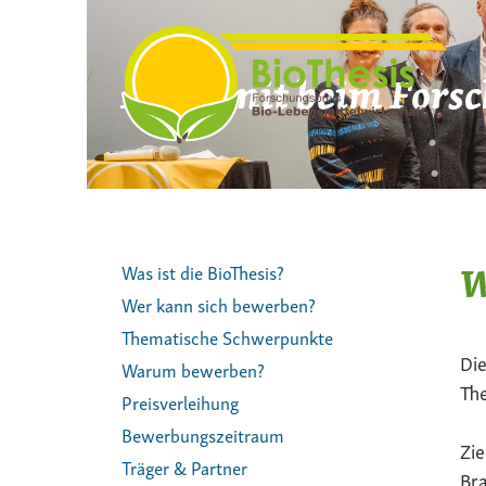
Zum
Inhalt
springen
Mach mit beim Forsc
W
Was ist die BioThesis?
Wer kann sich bewerben?
Thematische Schwerpunkte
Die
Warum bewerben?
The
Preisverleihung
Bewerbungszeitraum
Zie
Träger & Partner
Bra