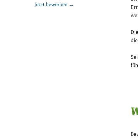
Jetzt bewerben →
Ern
we
Die
die
Sei
füh
W
Be