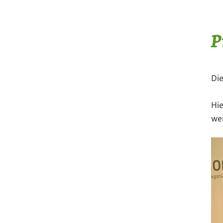
P
Die
Hie
wer