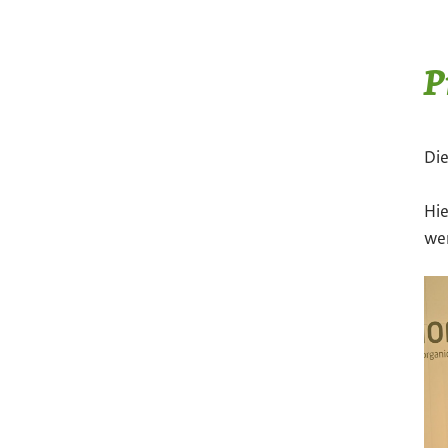
P
Die
Hie
wer