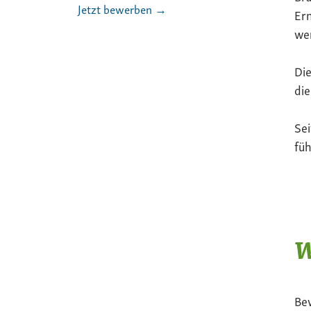
Jetzt bewerben →
Ern
we
Die
die
Sei
füh
W
Be