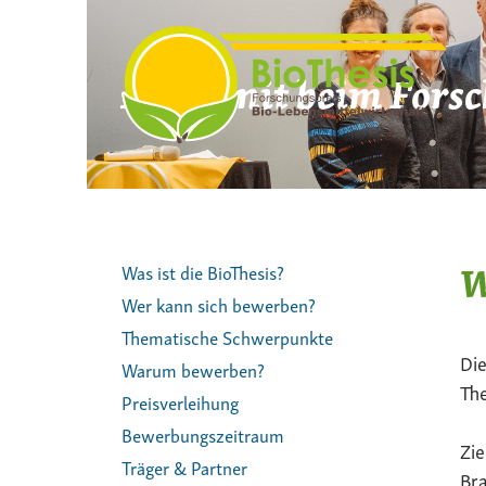
Zum
Inhalt
springen
Mach mit beim Forsc
W
Was ist die BioThesis?
Wer kann sich bewerben?
Thematische Schwerpunkte
Die
Warum bewerben?
The
Preisverleihung
Bewerbungszeitraum
Zie
Träger & Partner
Bra