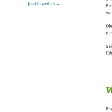
Jetzt bewerben →
Ern
we
Die
die
Sei
füh
W
Be