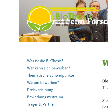
Zum
Inhalt
springen
Mach mit beim Forsc
W
Was ist die BioThesis?
Wer kann sich bewerben?
Thematische Schwerpunkte
Die
Warum bewerben?
The
Preisverleihung
Bewerbungszeitraum
Zie
Träger & Partner
Bra