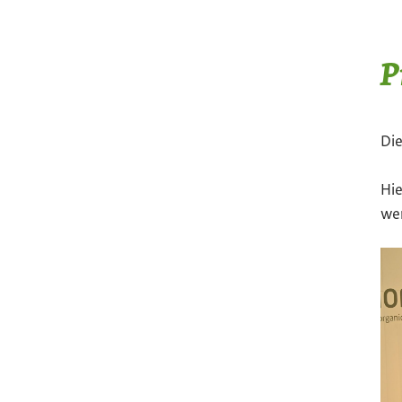
P
Die
Hie
wer