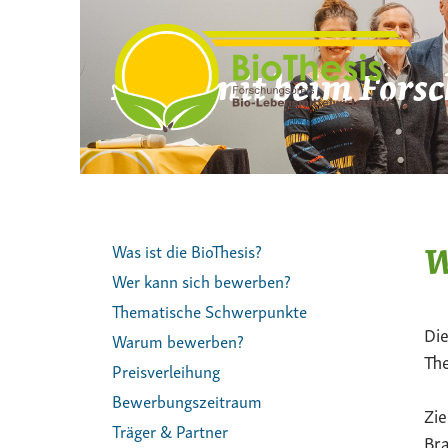
Zum
Inhalt
springen
Mach mit beim Forsc
W
Was ist die BioThesis?
Wer kann sich bewerben?
Thematische Schwerpunkte
Die
Warum bewerben?
The
Preisverleihung
Bewerbungszeitraum
Zie
Träger & Partner
Bra