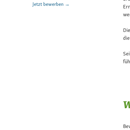
Jetzt bewerben →
Ern
we
Die
die
Sei
füh
W
Be