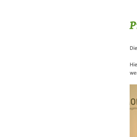
P
Die
Hie
wer