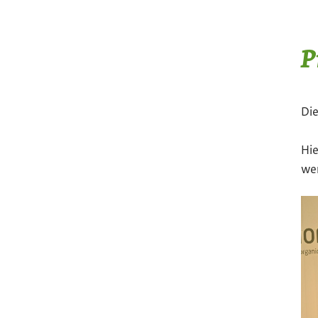
P
Die
Hie
wer