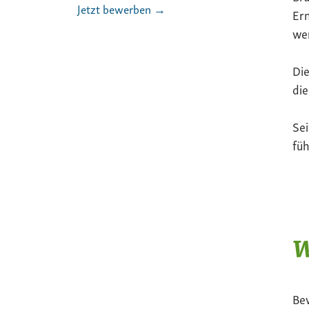
Jetzt bewerben →
Ern
we
Die
die
Sei
füh
W
Be