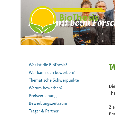
Zum
Inhalt
springen
Mach mit beim Forsc
W
Was ist die BioThesis?
Wer kann sich bewerben?
Thematische Schwerpunkte
Die
Warum bewerben?
The
Preisverleihung
Bewerbungszeitraum
Zie
Träger & Partner
Bra