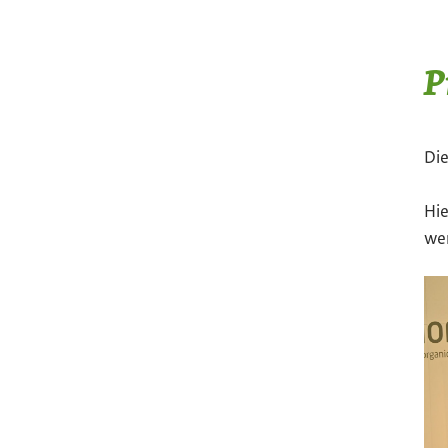
P
Die
Hie
wer