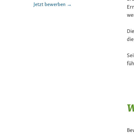
Jetzt bewerben →
Ern
we
Die
die
Sei
füh
W
Be