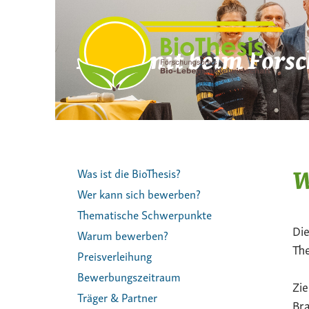
Zum
Inhalt
springen
Mach mit beim Forsc
W
Was ist die BioThesis?
Wer kann sich bewerben?
Thematische Schwerpunkte
Die
Warum bewerben?
The
Preisverleihung
Bewerbungszeitraum
Zie
Träger & Partner
Bra