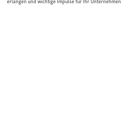
erlangen und wichtige Impulse für Ihr Unternehmen
zu erhalten.
Büro Lebensmittelkunde
und Qualität GmbH (BLQ)
Untere Badersgasse 8
97769 Bad Brückenau
Telefon:
+49 9741 93 33 22 5
E-Mail:
kontakt@bl-q.de
Das Team
Kontakt
Newsletter