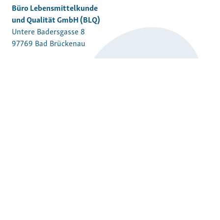
Büro Lebensmittelkunde
und Qualität GmbH (BLQ)
Untere Badersgasse 8
97769 Bad Brückenau
Telefon:
+49 9741 93 33 22 5
E-Mail:
kontakt@bl-q.de
Das Team
Kontakt
Newsletter
Impressum
Datenschutz