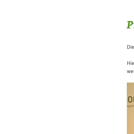
P
Die
Hie
wer