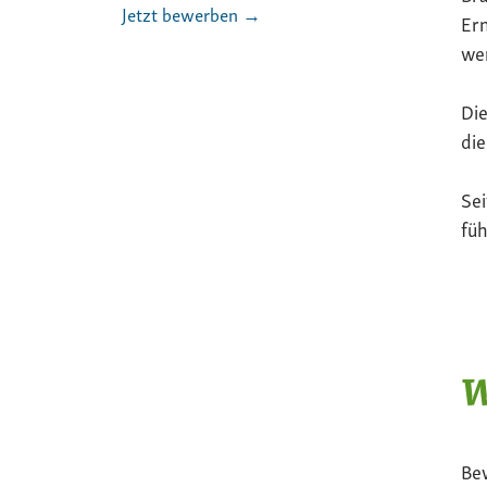
Jetzt bewerben →
Ern
we
Die
die
Sei
füh
W
Be