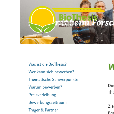
Zum
Inhalt
springen
Mach mit beim Forsc
W
Was ist die BioThesis?
Wer kann sich bewerben?
Thematische Schwerpunkte
Die
Warum bewerben?
The
Preisverleihung
Bewerbungszeitraum
Zie
Träger & Partner
Bra