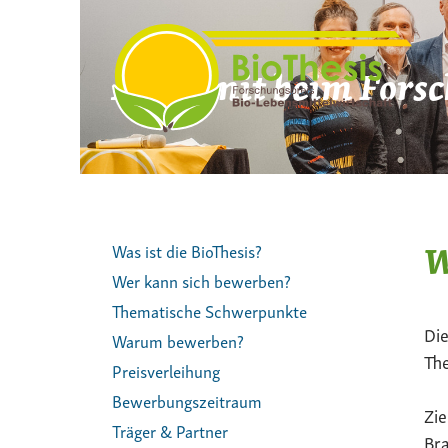
Zum
Inhalt
springen
Mach mit beim Forsc
W
Was ist die BioThesis?
Wer kann sich bewerben?
Thematische Schwerpunkte
Die
Warum bewerben?
The
Preisverleihung
Bewerbungszeitraum
Zie
Träger & Partner
Bra