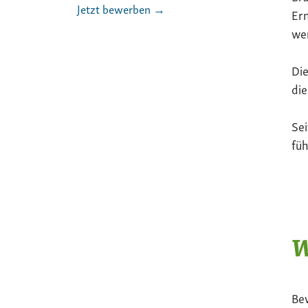
Jetzt bewerben →
Ern
we
Die
die
Sei
füh
W
Be