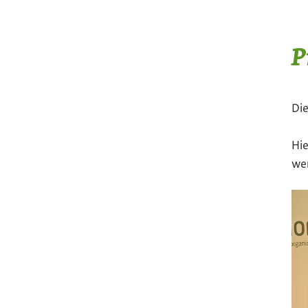
P
Die
Hie
wer