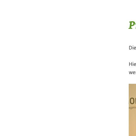
P
Die
Hie
wer