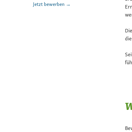
Jetzt bewerben →
Ern
we
Die
die
Sei
füh
W
Be