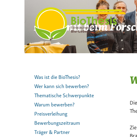
Zum
Inhalt
springen
Mach mit beim Forsc
W
Was ist die BioThesis?
Wer kann sich bewerben?
Thematische Schwerpunkte
Die
Warum bewerben?
The
Preisverleihung
Bewerbungszeitraum
Zie
Träger & Partner
Bra